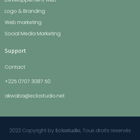
Logo & Branding
Web marketing
Social Media Marketing
Support
Contact
+225 0707 3087 50
akwaba@eclostudio.net
2022 Copyright by
Eclostudio
, Tous droits reservés