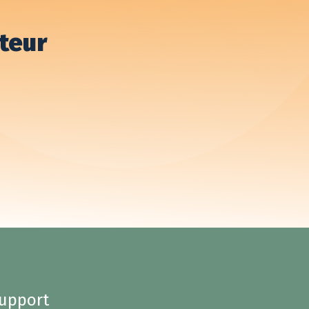
teur
upport